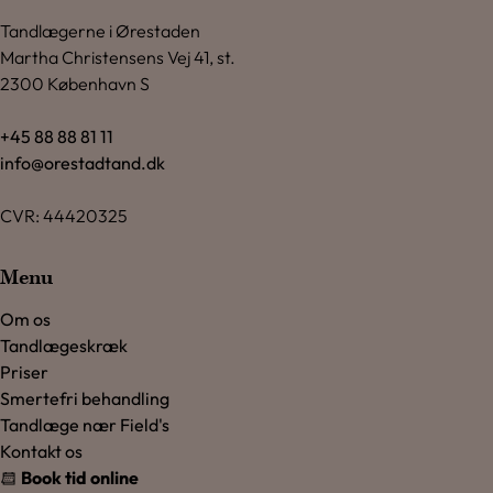
Tandlægerne i Ørestaden
Martha Christensens Vej 41, st.
2300 København S
+45 88 88 81 11
info@orestadtand.dk
CVR: 44420325
Menu
Om os
Tandlægeskræk
Priser
Smertefri behandling
Tandlæge nær Field's
Kontakt os
Book tid online