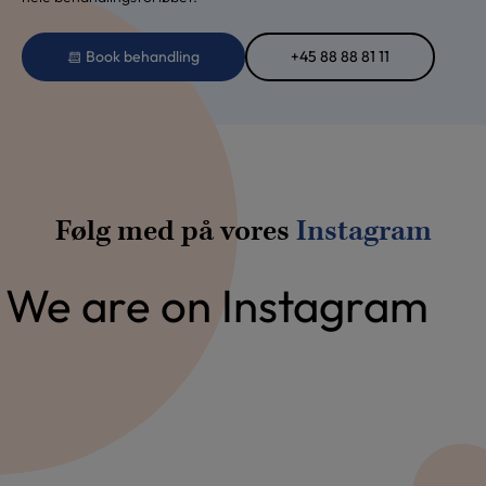
Book behandling
+45 88 88 81 11
Følg med på vores
Instagram
We are on Instagram
Usynlig tandretning. Gratis
Gratis konsultation til
konsultation
tandretning og kosmetisk
Kombination af tandretning
Accept fra pt til deling af