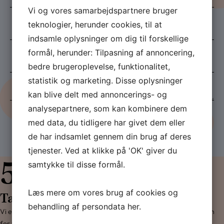
*
Vi og vores samarbejdspartnere bruger
E-
teknologier, herunder cookies, til at
mail
indsamle oplysninger om dig til forskellige
*
formål, herunder: Tilpasning af annoncering,
Telefon
bedre brugeroplevelse, funktionalitet,
*
statistik og marketing. Disse oplysninger
Besked
kan blive delt med annoncerings- og
*
analysepartnere, som kan kombinere dem
med data, du tidligere har givet dem eller
de har indsamlet gennem din brug af deres
tjenester. Ved at klikke på 'OK' giver du
5
samtykke til disse formål.
gode grunde til at vælge
Læs mere om vores brug af cookies og
Tandlægerne i Ørestad
behandling af persondata
her
.
Vi er kendt for vores professionelle tilgang og høje standarder inden
for tandpleje. Vores moderne tandlægeklinik er placeret centralt i