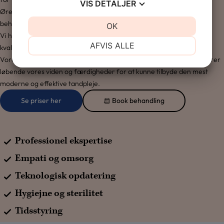
VIS
DETALJER
Ørestaden, ved Bellakvarter, hvorfra vi tilbyder en lang række
behandlinger til hele familien.
JA
NEJ
OK
JA
NEJ
Vi har stor erfaring med at håndtere tandlægeskræk og tilbyder
NØDVENDIGE
PRÆFERENCER
AFVIS ALLE
kvalitet til fair priser.
Vores tandlæger er veluddannede og erfarne fagfolk, og vi opdaterer
JA
NEJ
JA
NEJ
løbende vores viden og færdigheder for at kunne tilbyde den mest
MARKETING
STATISTIK
moderne og effektive tandpleje.
Se priser her
Book behandling
Professionel ekspertise
Empati og omsorg
Teknologisk opdatering
Hygiejne og sterilitet
Tidsstyring