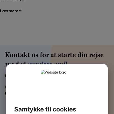
Læs mere
Kontakt os for at starte din rejse
mod et
sundere smil
Er du klar til at investere i dit smil og din tandpleje?
Kontakt Tandlægerne i Ørestad i dag og hør mere om hvordan vi
kan hjælpe dig med at passe på dine tænder.
Samtykke til cookies
Navn