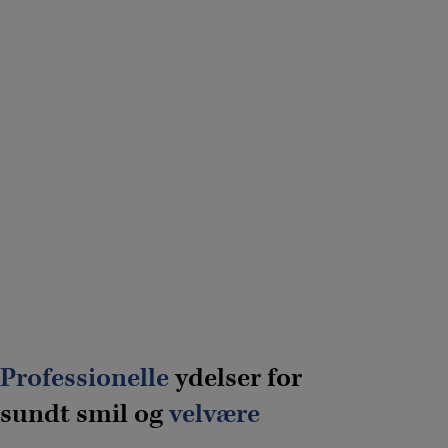
Gratis Tandlægekonsultation
til tandretning og kosmetisk fortands plastik
10% rabat
for studerende
Professionelle
ydelser for
sundt smil og
velvære