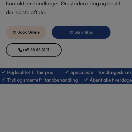
Kontakt din tandlæge i Ørestaden i dag og bestil
din næste aftale.
Book Online
Skriv til os
+45 88 88 81 11
Høj kvalitet til fair pris
Specialister i tandlægeskræk
Tryk og smertefri tandbehandling
Åbent alle hverdage
Spar og få fordele!